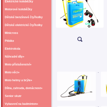
Elektrické koloběžky
Motorové koloběžky
Dětské benzínové čtyřkolky
Dětské elektrické čtyřkolky
Minicross
Pitbike
Elektrokola
Náhradní díly»
Moto příslušenství»
Moto věci»
Moto helmy a brýle»
Dílna, zahrada, domácnost»
Senior skutr
Vybavení na badminton»