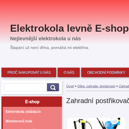
Elektrokola levně E-sho
Nejlevnější elektrokola u nás
Šlapání už není dřina, pomáhá mi elektřina
PROČ NAKUPOVAT U NÁS
O NÁS
OBCHODNÍ PODMÍNKY
»
»
Úvod
Dílna, zahrada, domácnost
Zahra
Zahradní postřikova
E-shop
Elektrokola skládací»
Mototorová kola