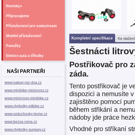
Novinky»
Připravujeme
Příslušenství pro sodastream
Mobilní příslušenství
Kompletní specifikace
Ke stažení
Ponožky
Šestnácti litro
Elektro auta a tříkolky
Postřikovač pro z
NAŠI PARTNEŘI
záda.
www.nakup-raz-dva.cz
Tento postřikovač je ve
www.minibike-minicross.cz
dispozici a nemusíte v
www.minicross-minibike.cz
zajisštěno pomocí pu
www.ctyrkolky-pitbike.cz
během střikání a nemu
www.vzduchovky-levne.cz
nádoby jde práce hezk
www.bezva-cena.cz
Vhodné pro stříkaní st
www.ctyrkolky-sunway.cz