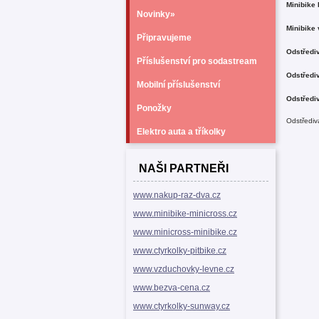
Minibike
Novinky»
Minibike 
Připravujeme
Odstřediv
Příslušenství pro sodastream
Odstředi
Mobilní příslušenství
Odstředi
Ponožky
Odstřediv
Elektro auta a tříkolky
NAŠI PARTNEŘI
www.nakup-raz-dva.cz
www.minibike-minicross.cz
www.minicross-minibike.cz
www.ctyrkolky-pitbike.cz
www.vzduchovky-levne.cz
www.bezva-cena.cz
www.ctyrkolky-sunway.cz