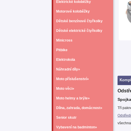
Elektrické koloběžky
Motorové koloběžky
Dětské benzínové čtyřkolky
Dětské elektrické čtyřkolky
Minicross
Pitbike
Elektrokola
Náhradní díly»
Moto příslušenství»
Kompl
Moto věci»
Odstř
Moto helmy a brýle»
Spojka
Dílna, zahrada, domácnost»
Tří pakn
Odstředi
Senior skutr
všechna
Vybavení na badminton»