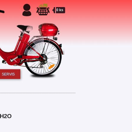
0 ks
SERVIS
 H2O