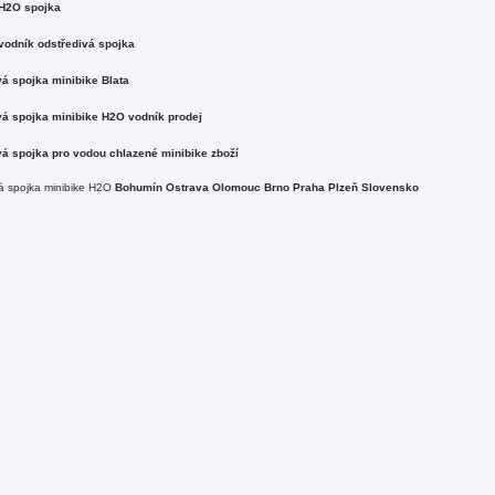
 H2O spojka
vodník odstředivá spojka
á spojka minibike Blata
vá spojka minibike H2O vodník prodej
vá spojka pro vodou chlazené minibike zboží
á spojka minibike H2O
Bohumín Ostrava Olomouc Brno Praha Plzeň Slovensko