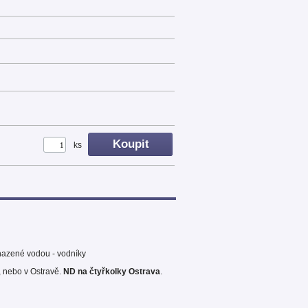
ks
chazené vodou - vodníky
, nebo v Ostravě.
ND na čtyřkolky Ostrava
.