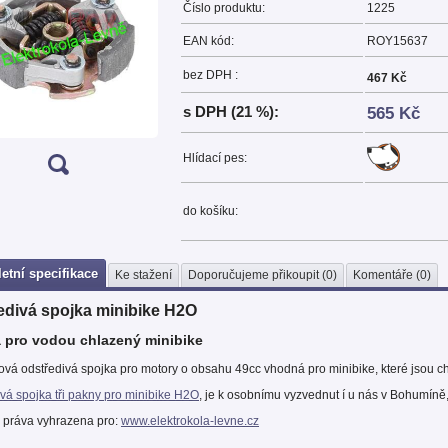
Číslo produktu:
1225
EAN kód:
ROY15637
bez DPH :
467 Kč
s DPH (21 %):
565 Kč
Hlídací pes:
do košíku:
etní specifikace
Ke stažení
Doporučujeme přikoupit (0)
Komentáře (0)
edivá spojka minibike H2O
 pro vodou chlazený minibike
ová odstředivá spojka pro motory o obsahu 49cc vhodná pro minibike, které jsou 
vá spojka tři pakny pro minibike H2O
, je k osobnímu vyzvednut í u nás v Bohumíně
 práva vyhrazena pro:
www.elektrokola-levne.cz