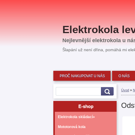
Elektrokola l
Nejlevnější elektrokola u n
Šlapání už není dřina, pomáhá mi ele
PROČ NAKUPOVAT U NÁS
O NÁS
»
Úvod
N
Odst
E-shop
Elektrokola skládací»
Mototorová kola