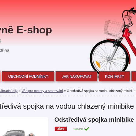
evně E-shop
ás
ktřina
OBCHODNÍ PODMÍNKY
JAK NAKUPOVAT
KONTAKTY
»
»
áhradní díly
Vše pro motory a startování
Odstředivá spojka na vodou chlazený minibike
ředivá spojka na vodou chlazený minibike
Odstředivá spojka minibike
akce
skladem